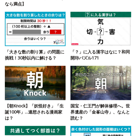
なら満点】
「大きな数の割り算」の問題に
「？」に入る漢字はなに？和同
挑戦！30秒以内に解ける？
開珎パズル171
【朝Knock】「妖怪好き」「生
国宝・仁王門が解体修理へ。世
誕100年」…連想される漫画家
界遺産の「金峯山寺」、なんと
は？
読む？