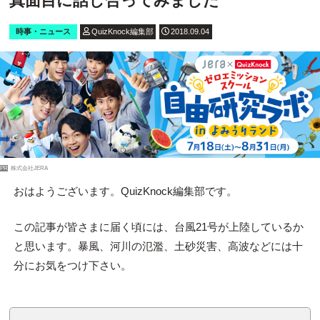
真面目に話し合ってみました
時事・ニュース
QuizKnock編集部
2018.09.04
PR
株式会社JERA
おはようございます。QuizKnock編集部です。
この記事が皆さまに届く頃には、台風21号が上陸しているか
と思います。暴風、河川の氾濫、土砂災害、高波などには十
分にお気をつけ下さい。