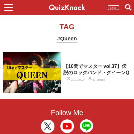
ログイン
TAG
#Queen
【10問でマスター vol.37】伝
説のロックバンド・クイーンQ
2019.02.27
K. Mimori
Follow Me