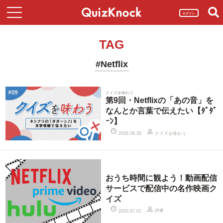
ログイン
TAG
#Netflix
クイズを味わう
第9回・Netflixの「あの音」を
なんとか言葉で伝えたい【ﾀﾞﾀﾞ
ｰﾝ】
クイズを味わう
2026.06.26
おうち時間に観よう！動画配信
サービスで配信中の名作映画ク
イズ
伊東
2020.07.01