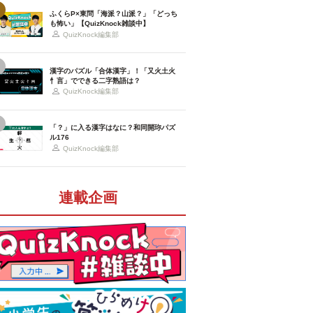
ふくらP×東問「海派？山派？」「どっち
も怖い」【QuizKnock雑談中】
QuizKnock編集部
漢字のパズル「合体漢字」！「又火土火
忄言」でできる二字熟語は？
QuizKnock編集部
「？」に入る漢字はなに？和同開珎パズ
ル176
QuizKnock編集部
連載企画