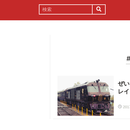
謎解き
コラム
常識
理系
ぜい
レイ
201