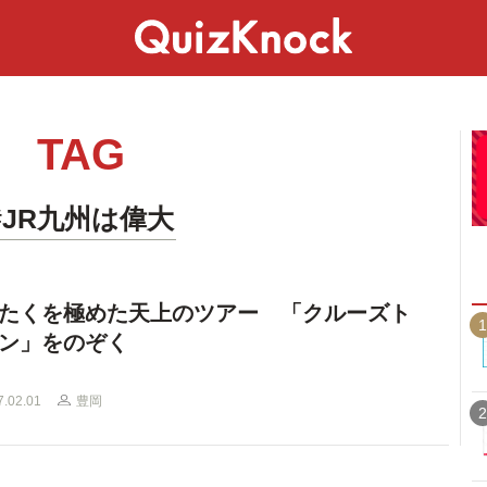
スペシャル
ライフ
ことば
カルチャー
TAG
#JR九州は偉大
たくを極めた天上のツアー 「クルーズト
1
ン」をのぞく
7.02.01
豊岡
2