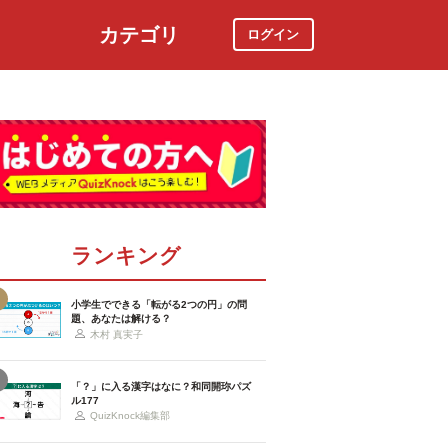
カテゴリ
ログイン
社会
スポーツ
時事ニュース
特集
ランキング
小学生でできる「転がる2つの円」の問
題、あなたは解ける？
木村 真実子
「？」に入る漢字はなに？和同開珎パズ
ル177
QuizKnock編集部