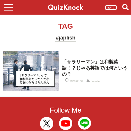
ログイン
TAG
#japlish
「サラリーマン」は和製英
語！？じゃあ英語では何という
の？
2020.03.31
Jennifer
Follow Me