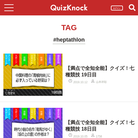
ログイン
TAG
#heptathlon
【満点で全知全能】クイズ！七
種競技 19日目
山本祥彰
2019.10.12
【満点で全知全能】クイズ！七
種競技 18日目
2019.10.05
1758