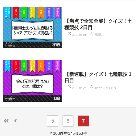
【満点で全知全能】クイズ！七
種競技 2日目
宮原仁
2019.06.01
【新連載】クイズ！七種競技 1
日目
カワカミタクロウ
2019.05.25
5
6
7
全163件中145-163件