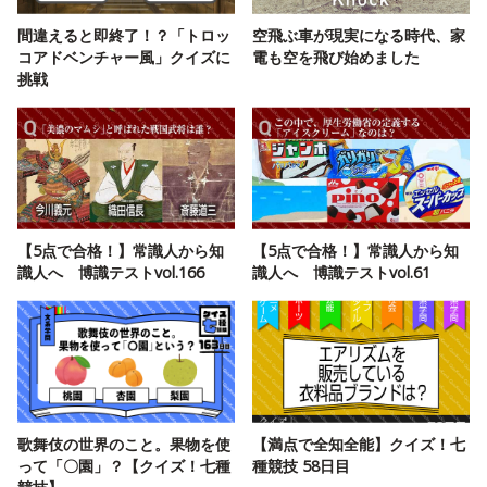
間違えると即終了！？「トロッ
空飛ぶ車が現実になる時代、家
コアドベンチャー風」クイズに
電も空を飛び始めました
挑戦
【5点で合格！】常識人から知
【5点で合格！】常識人から知
識人へ 博識テストvol.166
識人へ 博識テストvol.61
歌舞伎の世界のこと。果物を使
【満点で全知全能】クイズ！七
って「〇園」？【クイズ！七種
種競技 58日目