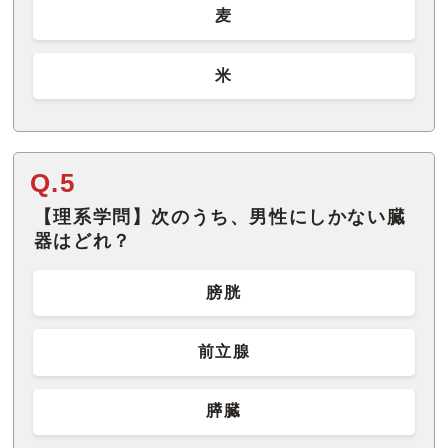
麦
米
Q.5
【理系学問】次のうち、男性にしかない臓
器はどれ？
膀胱
前立腺
膵臓