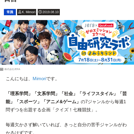
常識
K. Mimori
2019.08.10
PR
株式会社JERA
こんにちは、
Mimori
です。
「理系学問」「文系学問」「社会」「ライフスタイル」「芸
能」「スポーツ」「アニメ&ゲーム」
の7ジャンルから毎週1
問ずつを出題する企画「クイズ！七種競技」。
毎週欠かさず解いていれば、きっと自分の苦手ジャンルがわ
かるはずです。