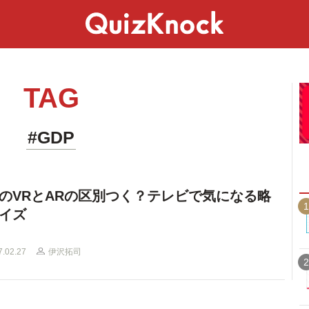
スペシャル
ライフ
ことば
カルチャー
TAG
#GDP
のVRとARの区別つく？テレビで気になる略
1
イズ
7.02.27
伊沢拓司
2