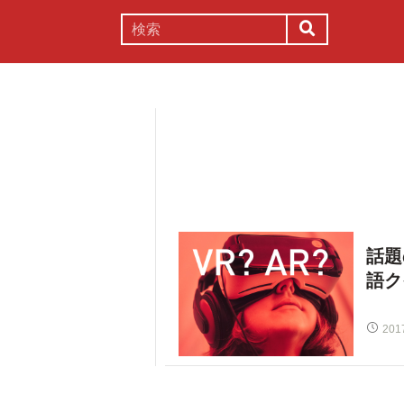
謎解き
コラム
常識
理系
話題
語ク
201