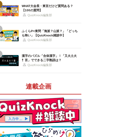
WHAT大会長・東言だけど質問ある？
【100の質問】
QuizKnock編集部
ふくらP×東問「海派？山派？」「どっち
も怖い」【QuizKnock雑談中】
QuizKnock編集部
漢字のパズル「合体漢字」！「又火土火
忄言」でできる二字熟語は？
QuizKnock編集部
連載企画