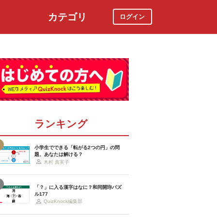
カテゴリ
ログイン
社会
スポーツ
時事ニュース
特集
ランキング
小学生でできる「転がる2つの円」の問
題、あなたは解ける？
木村 真実子
「？」に入る漢字はなに？和同開珎パズ
ル177
QuizKnock編集部