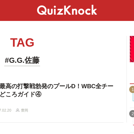
スペシャル
ライフ
ことば
カルチャー
TAG
#G.G.佐藤
最高の打撃戦勃発のプールD！WBC全チー
1
どころガイド④
7.02.20
豊岡
2