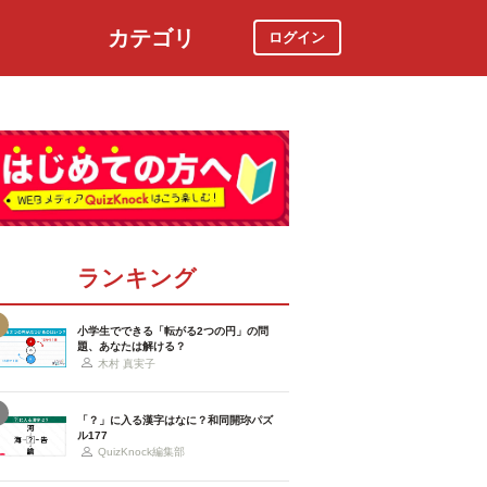
カテゴリ
ログイン
社会
スポーツ
時事ニュース
特集
ランキング
小学生でできる「転がる2つの円」の問
題、あなたは解ける？
木村 真実子
「？」に入る漢字はなに？和同開珎パズ
ル177
QuizKnock編集部