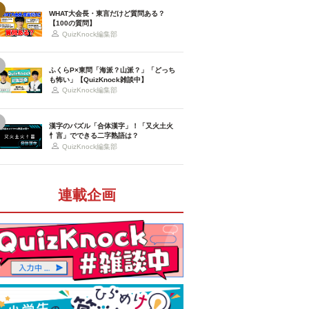
WHAT大会長・東言だけど質問ある？
【100の質問】
QuizKnock編集部
ふくらP×東問「海派？山派？」「どっち
も怖い」【QuizKnock雑談中】
QuizKnock編集部
漢字のパズル「合体漢字」！「又火土火
忄言」でできる二字熟語は？
QuizKnock編集部
連載企画