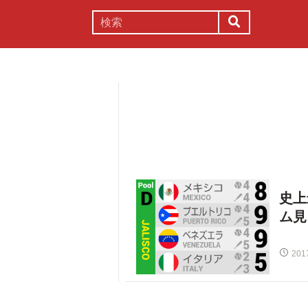
謎解き
コラム
常識
理系
史上
ム見
201