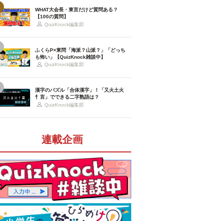
WHAT大会長・東言だけど質問ある？
【100の質問】
QuizKnock編集部
ふくらP×東問「海派？山派？」「どっち
も怖い」【QuizKnock雑談中】
QuizKnock編集部
漢字のパズル「合体漢字」！「又火土火
忄言」でできる二字熟語は？
QuizKnock編集部
連載企画