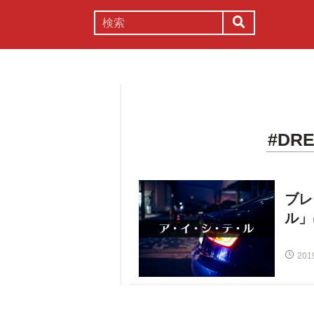
謎解き
コラム
常識
理系
#DRE
ブレ
ル」
201