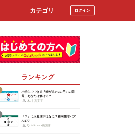
カテゴリ
ログイン
社会
スポーツ
時事ニュース
特集
ランキング
小学生でできる「転がる2つの円」の問
題、あなたは解ける？
木村 真実子
「？」に入る漢字はなに？和同開珎パズ
ル177
QuizKnock編集部