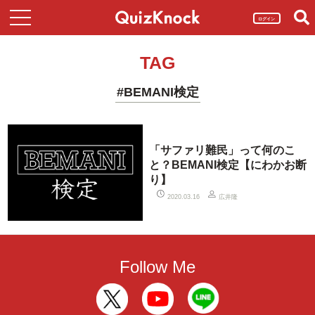
ログイン
TAG
#BEMANI検定
「サファリ難民」って何のこ
と？BEMANI検定【にわかお断
り】
広井隆
2020.03.16
Follow Me