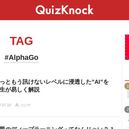
スペシャル
ライフ
ことば
カルチャー
TAG
#AlphaGo
っともう訊けないレベルに浸透した”AI”を
1
生が易しく解説
7.07.10
コジマ
2