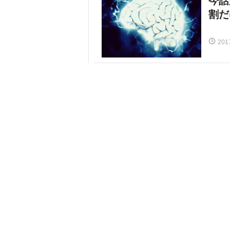
今話
割だ
201