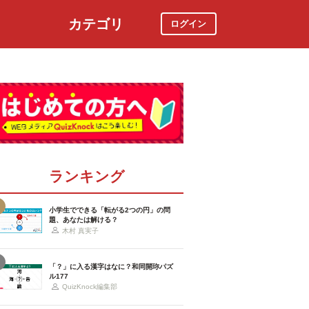
カテゴリ
ログイン
社会
スポーツ
時事ニュース
特集
ランキング
小学生でできる「転がる2つの円」の問
題、あなたは解ける？
木村 真実子
「？」に入る漢字はなに？和同開珎パズ
ル177
QuizKnock編集部