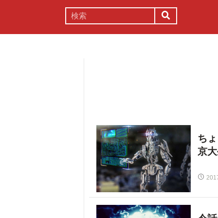
謎解き
コラム
常識
理系
ちょ
京大
201