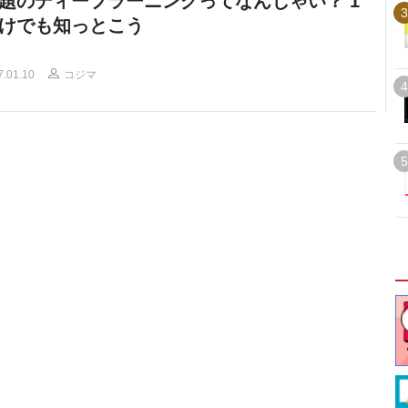
題のディープラーニングってなんじゃい？ 1
3
けでも知っとこう
7.01.10
コジマ
4
5