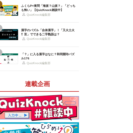
ふくらP×東問「海派？山派？」「どっち
も怖い」【QuizKnock雑談中】
QuizKnock編集部
漢字のパズル「合体漢字」！「又火土火
忄言」でできる二字熟語は？
QuizKnock編集部
「？」に入る漢字はなに？和同開珎パズ
ル176
QuizKnock編集部
連載企画