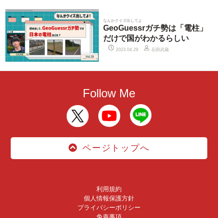
なんかクイズ出してよ
GeoGuessrガチ勢は「電柱」
だけで国がわかるらしい
石田武蔵
2023.04.29
Follow Me
ページトップへ
利用規約
個人情報保護方針
プライバシーポリシー
免責事項