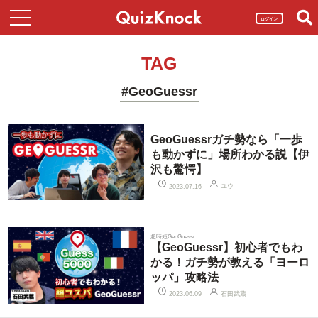
ログイン
TAG
#GeoGuessr
GeoGuessrガチ勢なら「一歩
も動かずに」場所わかる説【伊
沢も驚愕】
ユウ
2023.07.16
超時短GeoGuessr
【GeoGuessr】初心者でもわ
かる！ガチ勢が教える「ヨーロ
ッパ」攻略法
石田武蔵
2023.06.09