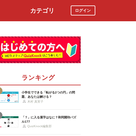
カテゴリ
ログイン
社会
スポーツ
時事ニュース
特集
ランキング
小学生でできる「転がる2つの円」の問
題、あなたは解ける？
木村 真実子
「？」に入る漢字はなに？和同開珎パズ
ル177
QuizKnock編集部