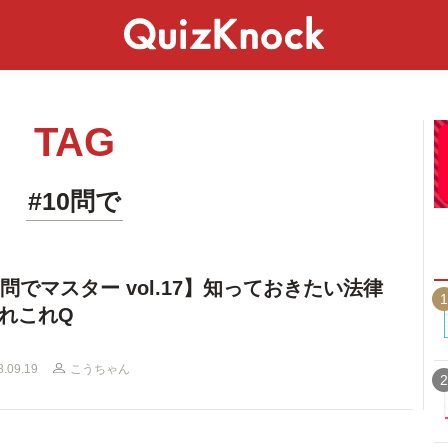
スペシャル
ライフ
ことば
カルチャー
TAG
#10問で
0問でマスター vol.17】知っておきたい法律
1
れこれQ
8.09.19
こうちゃん
2