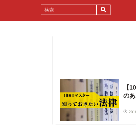
謎解き
コラム
常識
理系
【1
のあ
201