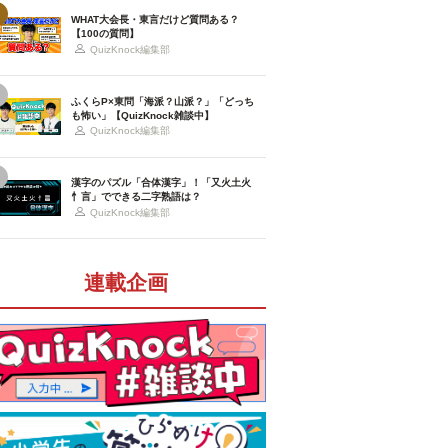
WHAT大会長・東言だけど質問ある？
【100の質問】
QuizKnock編集部
ふくらP×東問「海派？山派？」「どっち
も怖い」【QuizKnock雑談中】
QuizKnock編集部
漢字のパズル「合体漢字」！「又火土火
忄言」でできる二字熟語は？
QuizKnock編集部
連載企画