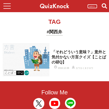
ログイン
TAG
#関西弁
「それどういう意味？」意外と
気付かない方言クイズ【ことば
の研Q】
カワカミタクロウ
2016.12.06
Follow Me