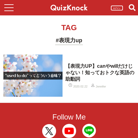
ログイン
TAG
#表現力up
【表現力UP】canやwillだけじ
ゃない！知っておトクな英語の
助動詞
2020.02.22
Jennifer
Follow Me