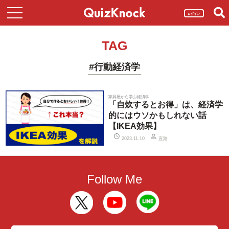
ログイン
TAG
#行動経済学
家具屋から学ぶ経済学
「自炊するとお得」は、経済学
的にはウソかもしれない話
【IKEA効果】
直路
2023.11.10
Follow Me