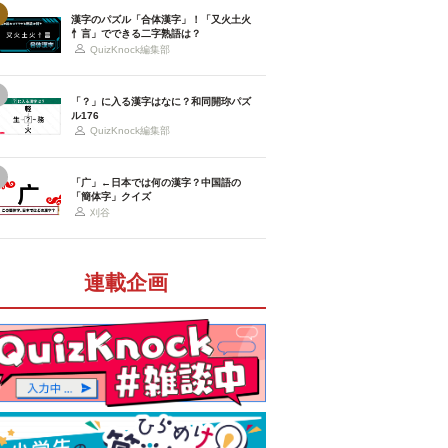
漢字のパズル「合体漢字」！「又火土火
忄言」でできる二字熟語は？
QuizKnock編集部
「？」に入る漢字はなに？和同開珎パズ
ル176
QuizKnock編集部
「广」←日本では何の漢字？中国語の
「簡体字」クイズ
刈谷
連載企画