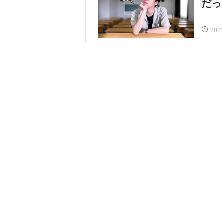
だっ
202