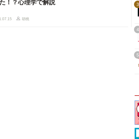
た！？心理学で解説
3
1.07.15
胡桃
4
5