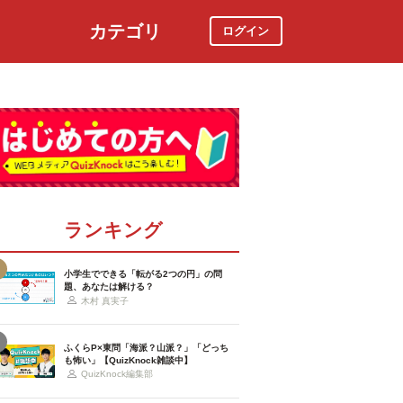
カテゴリ
ログイン
社会
スポーツ
時事ニュース
特集
ランキング
小学生でできる「転がる2つの円」の問
題、あなたは解ける？
木村 真実子
ふくらP×東問「海派？山派？」「どっち
も怖い」【QuizKnock雑談中】
QuizKnock編集部