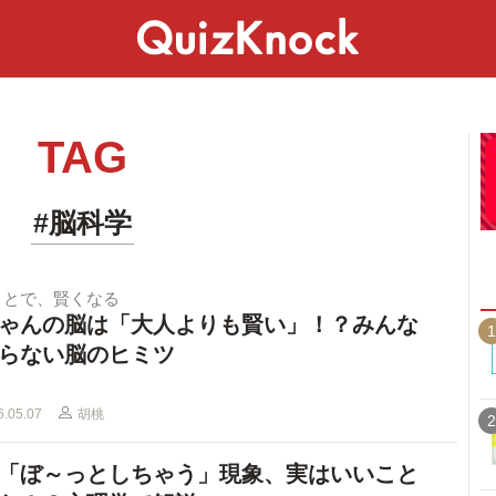
スペシャル
ライフ
ことば
カルチャー
TAG
#脳科学
ことで、賢くなる
ゃんの脳は「大人よりも賢い」！？みんな
1
らない脳のヒミツ
6.05.07
胡桃
2
「ぼ～っとしちゃう」現象、実はいいこと