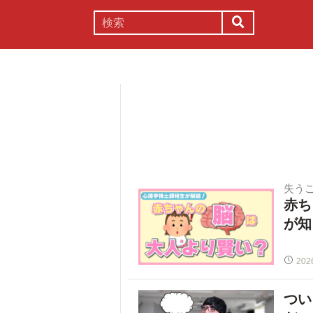
謎解き
コラム
常識
理系
失う
赤ち
が知
202
つい