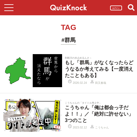
ログイン
TAG
#群馬
利根川の水止めるんさ～
もし「群馬」がなくなったらど
うなるか考えてみる【一度消え
たこともある】
田又春哉
2026.02.24
こうちゃんの「タイトル考え中」
こうちゃん「俺は都会っ子だ
よ！！」／「絶対に許せない」
3つのこと
こうちゃん
2023.02.12