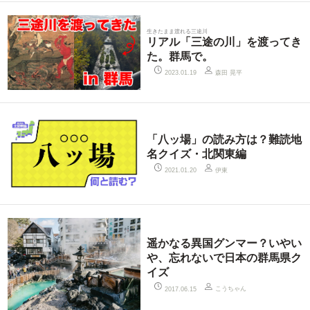
生きたまま渡れる三途川
リアル「三途の川」を渡ってき
た。群馬で。
森田 晃平
2023.01.19
「八ッ場」の読み方は？難読地
名クイズ・北関東編
伊東
2021.01.20
遥かなる異国グンマー？いやい
や、忘れないで日本の群馬県ク
イズ
こうちゃん
2017.06.15