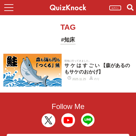
ログイン
TAG
#知床
現地に行ってきました。
サ ケ は す ご い 【森があるの
もサケのおかげ】
のり
2025.11.25
Follow Me