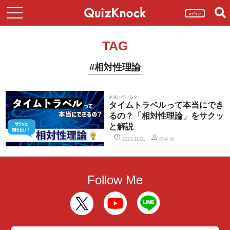
ログイン
TAG
#相対性理論
未来に行ける？
タイムトラベルって本当にでき
るの？「相対性理論」をサクッ
と解説
松林 陸
2023.11.01
Follow Me