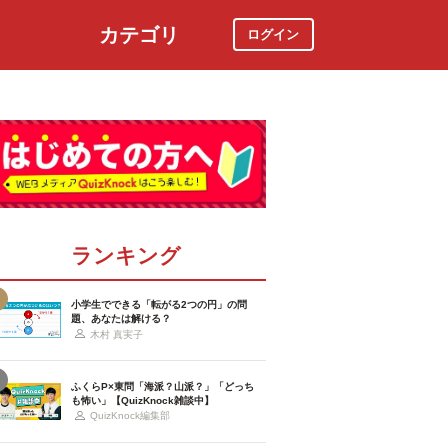
カテゴリ
ログイン
社会
スポーツ
時事ニュース
特集
ランキング
小学生でできる「転がる2つの円」の問
題、あなたは解ける？
木村 真実子
ふくらP×東問「海派？山派？」「どっち
も怖い」【QuizKnock雑談中】
QuizKnock編集部