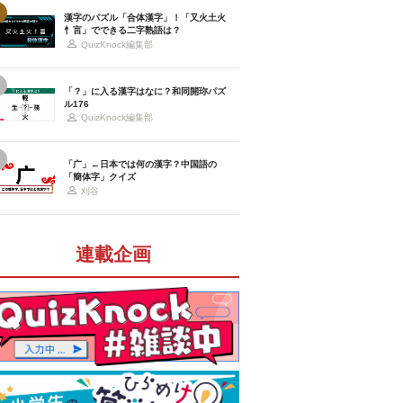
漢字のパズル「合体漢字」！「又火土火
忄言」でできる二字熟語は？
QuizKnock編集部
「？」に入る漢字はなに？和同開珎パズ
ル176
QuizKnock編集部
「广」←日本では何の漢字？中国語の
「簡体字」クイズ
刈谷
連載企画