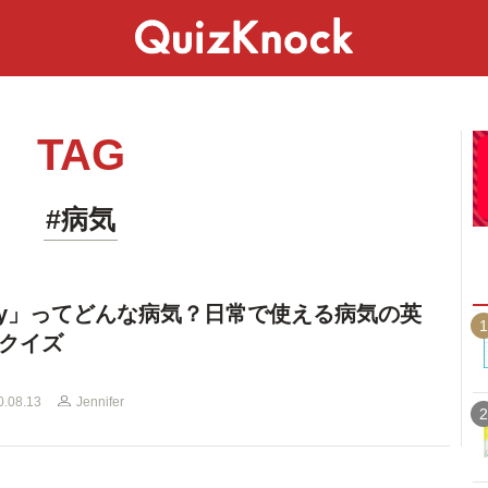
スペシャル
ライフ
ことば
カルチャー
TAG
#病気
ty」ってどんな病気？日常で使える病気の英
1
クイズ
0.08.13
Jennifer
2