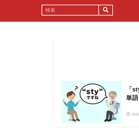
謎解き
コラム
常識
理系
「s
単語
202