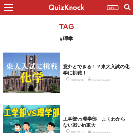
ログイン
TAG
#理学
意外とできる！？東大入試の化
学に挑戦！
2019.02.09
Suzuki Yosuke
工学部vs理学部 よくわから
ない戦いin東大
2017.07.14
Suzuki Yosuke