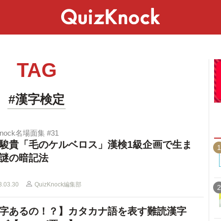
スペシャル
ライフ
ことば
カルチャー
TAG
#漢字検定
Knock名場面集 #31
駿貴「毛のケルベロス」漢検1級企画で生ま
1
謎の暗記法
3.03.30
QuizKnock編集部
2
字あるの！？】カタカナ語を表す難読漢字