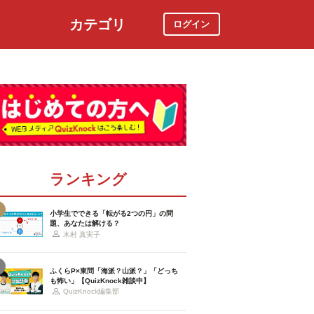
カテゴリ
ログイン
社会
スポーツ
時事ニュース
特集
ランキング
小学生でできる「転がる2つの円」の問
題、あなたは解ける？
木村 真実子
ふくらP×東問「海派？山派？」「どっち
も怖い」【QuizKnock雑談中】
QuizKnock編集部