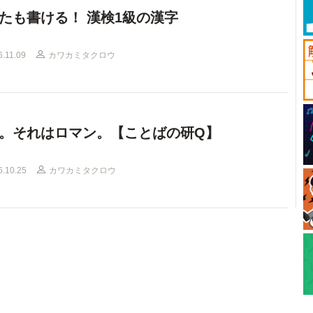
たも書ける！ 漢検1級の漢字
6.11.09
カワカミタクロウ
。それはロマン。【ことばの研Q】
6.10.25
カワカミタクロウ