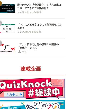
漢字のパズル「合体漢字」！「又火土火
忄言」でできる二字熟語は？
QuizKnock編集部
「？」に入る漢字はなに？和同開珎パズ
ル176
QuizKnock編集部
「广」←日本では何の漢字？中国語の
「簡体字」クイズ
刈谷
連載企画