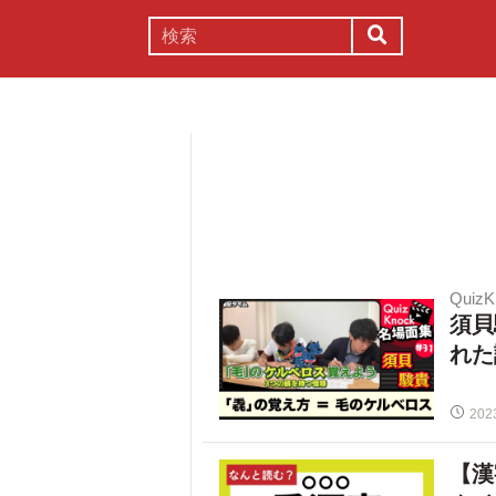
謎解き
コラム
常識
理系
Quiz
須貝
れた
202
【漢