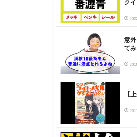
クイ
202
意外
てみ
201
【上
201