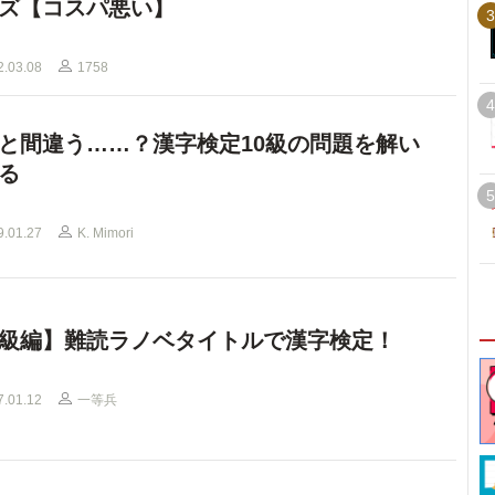
ズ【コスパ悪い】
3
2.03.08
1758
4
と間違う……？漢字検定10級の問題を解い
る
5
9.01.27
K. Mimori
級編】難読ラノベタイトルで漢字検定！
7.01.12
一等兵