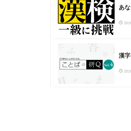
あな
201
漢字
201