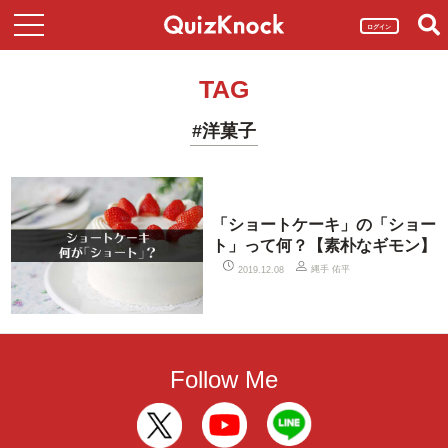
ログイン
TAG
#洋菓子
「ショートケーキ」の「ショー
ト」って何？【素朴なギモン】
縄手 佑平
2019.12.08
Follow Me