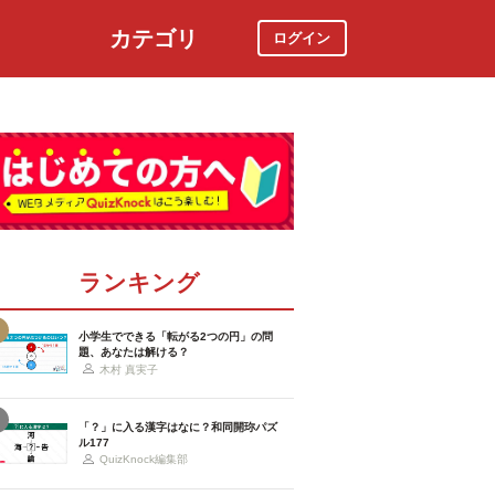
カテゴリ
ログイン
社会
スポーツ
時事ニュース
特集
ランキング
小学生でできる「転がる2つの円」の問
題、あなたは解ける？
木村 真実子
「？」に入る漢字はなに？和同開珎パズ
ル177
QuizKnock編集部