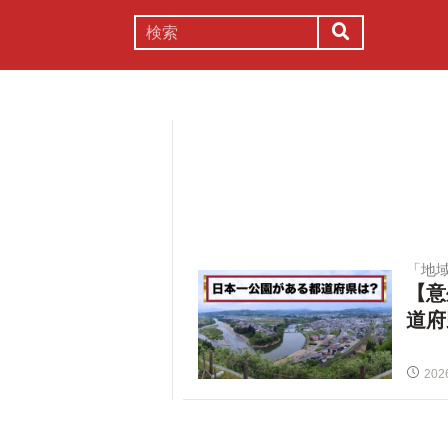
謎解き
コラム
常識
理系
「地
【意
道府
202