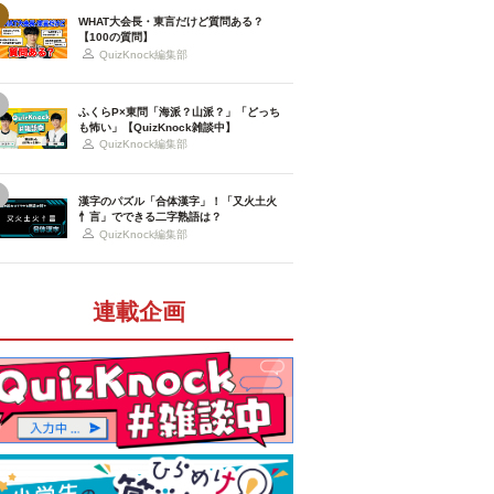
WHAT大会長・東言だけど質問ある？
【100の質問】
QuizKnock編集部
ふくらP×東問「海派？山派？」「どっち
も怖い」【QuizKnock雑談中】
QuizKnock編集部
漢字のパズル「合体漢字」！「又火土火
忄言」でできる二字熟語は？
QuizKnock編集部
連載企画