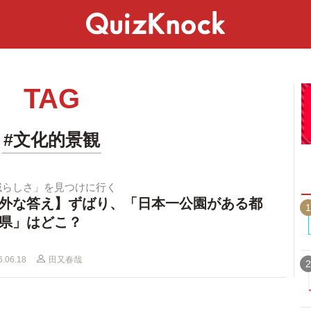
スペシャル
ライフ
ことば
カルチャー
TAG
#文化的景観
域らしさ」を見つけに行く
外な答え】ずばり、「日本一公園がある都
1
県」はどこ？
6.06.18
田又春哉
2