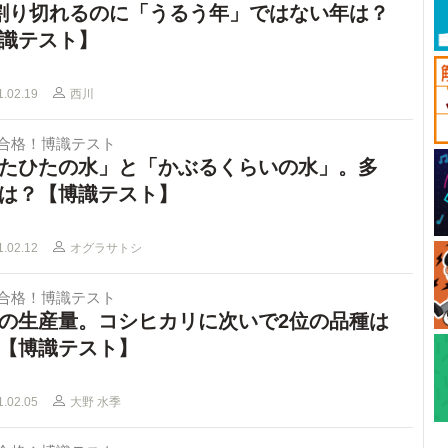
割り切れるのに「うるう年」ではない年は？
識テスト】
1.02.19
西川
で合格！博識テスト
たひたの水」と「かぶるくらいの水」。多
は？【博識テスト】
1.02.12
オグラサトシ
で合格！博識テスト
の生産量。コシヒカリに次いで2位の品種は
【博識テスト】
1.02.05
大野 水季