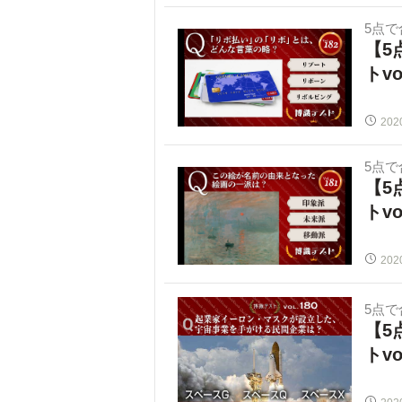
5点
【5
トvo
202
5点
【5
トvo
202
5点
【5
トvo