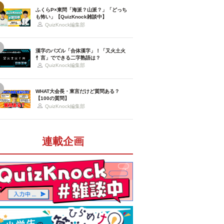
ふくらP×東問「海派？山派？」「どっち
も怖い」【QuizKnock雑談中】
QuizKnock編集部
漢字のパズル「合体漢字」！「又火土火
忄言」でできる二字熟語は？
QuizKnock編集部
WHAT大会長・東言だけど質問ある？
【100の質問】
QuizKnock編集部
連載企画