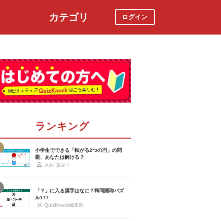
カテゴリ
ログイン
社会
スポーツ
時事ニュース
特集
ランキング
小学生でできる「転がる2つの円」の問
題、あなたは解ける？
木村 真実子
「？」に入る漢字はなに？和同開珎パズ
ル177
QuizKnock編集部