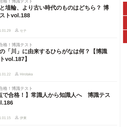
で合格！博識テスト
と埴輪、より古い時代のものはどちら？ 博
トvol.188
1.01.29
セチ
で合格！博識テスト
の「川」に由来するひらがなは何？【博識
vol.187】
1.01.22
Hirotaka
で合格！博識テスト
点で合格！】常識人から知識人へ 博識テス
l.186
1.01.15
伊東