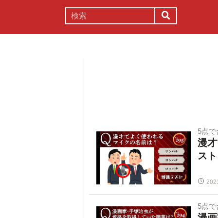
謎解き
コラム
常識
理系
5点
漫才
スト
202
5点
漫画