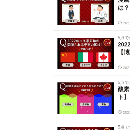
は？
202
5点
20
【博
202
5点
酸素
ト】
202
5点