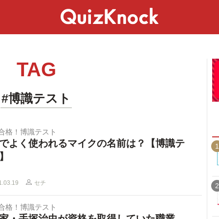
スペシャル
ライフ
ことば
カルチャー
TAG
#博識テスト
で合格！博識テスト
でよく使われるマイクの名前は？【博識テ
1
】
1.03.19
セチ
2
で合格！博識テスト
家・手塚治虫が資格を取得していた職業