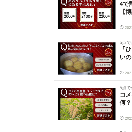
4で
【博
202
5点
「ひ
いの
202
5点
コメ
何？
202