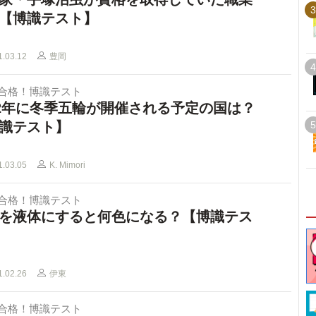
3
【博識テスト】
1.03.12
豊岡
4
で合格！博識テスト
22年に冬季五輪が開催される予定の国は？
識テスト】
5
1.03.05
K. Mimori
で合格！博識テスト
を液体にすると何色になる？【博識テス
1.02.26
伊東
で合格！博識テスト