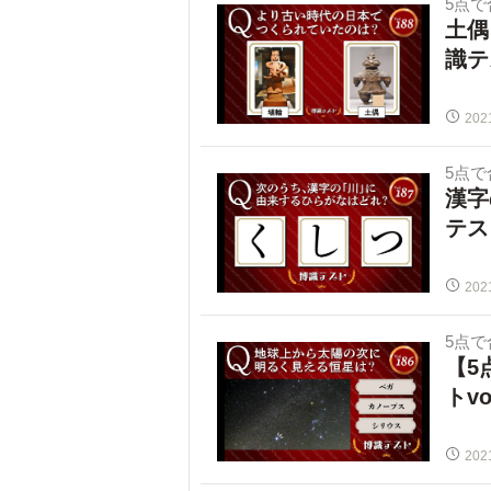
5点
土偶
識テス
202
5点
漢字
テスト
202
5点
【5
トvo
202