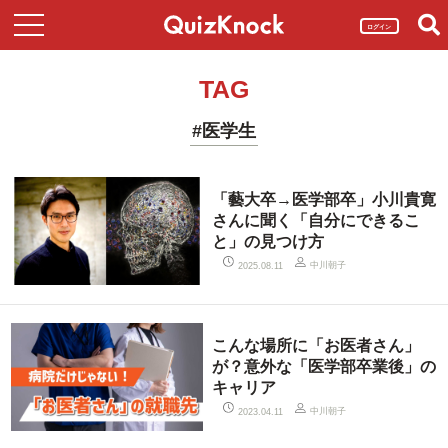
ログイン
TAG
#医学生
「藝大卒→医学部卒」小川貴寛
さんに聞く「自分にできるこ
と」の見つけ方
中川朝子
2025.08.11
こんな場所に「お医者さん」
が？意外な「医学部卒業後」の
キャリア
中川朝子
2023.04.11