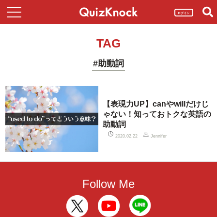
ログイン
TAG
#助動詞
【表現力UP】canやwillだけじ
ゃない！知っておトクな英語の
助動詞
2020.02.22
Jennifer
Follow Me