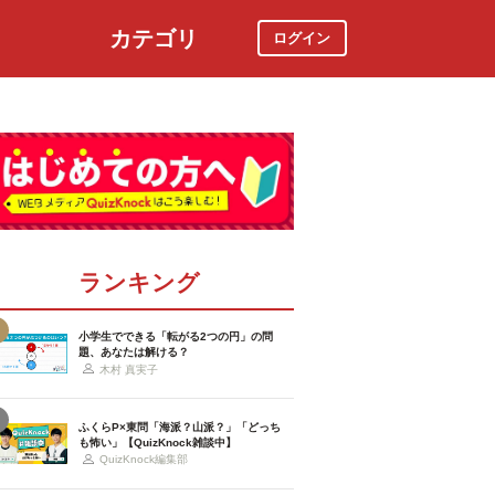
カテゴリ
ログイン
社会
スポーツ
時事ニュース
特集
ランキング
小学生でできる「転がる2つの円」の問
題、あなたは解ける？
木村 真実子
ふくらP×東問「海派？山派？」「どっち
も怖い」【QuizKnock雑談中】
QuizKnock編集部