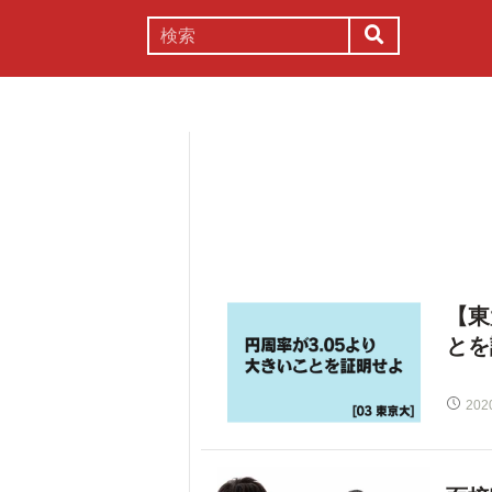
謎解き
コラム
常識
理系
【東
とを
202