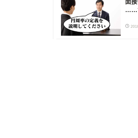
面接
……
201