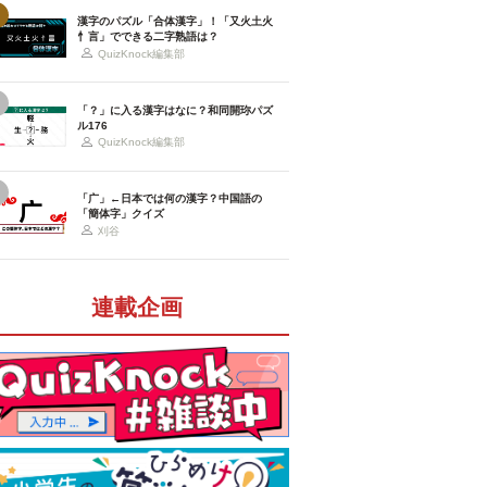
漢字のパズル「合体漢字」！「又火土火
忄言」でできる二字熟語は？
QuizKnock編集部
「？」に入る漢字はなに？和同開珎パズ
ル176
QuizKnock編集部
「广」←日本では何の漢字？中国語の
「簡体字」クイズ
刈谷
連載企画