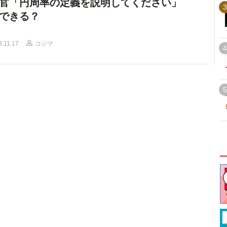
官「円周率の定義を説明してください」
3
できる？
8.11.17
コジマ
4
5