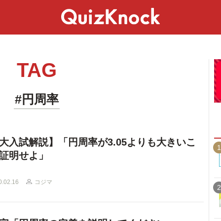
スペシャル
ライフ
ことば
カルチャー
TAG
#円周率
大入試解説】「円周率が3.05よりも大きいこ
1
証明せよ」
0.02.16
コジマ
2