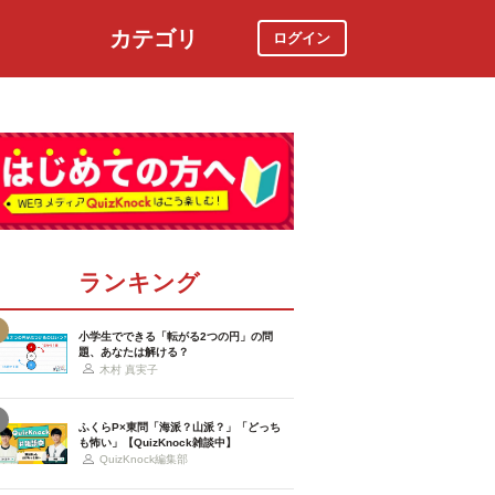
カテゴリ
ログイン
社会
スポーツ
時事ニュース
特集
ランキング
小学生でできる「転がる2つの円」の問
題、あなたは解ける？
木村 真実子
ふくらP×東問「海派？山派？」「どっち
も怖い」【QuizKnock雑談中】
QuizKnock編集部