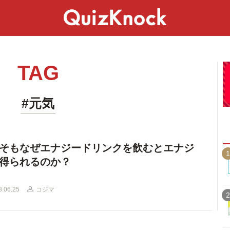
スペシャル
ライフ
ことば
カルチャー
TAG
#元気
そもなぜエナジードリンクを飲むとエナジ
1
得られるのか？
8.06.25
コジマ
2