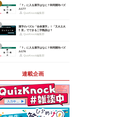
「？」に入る漢字はなに？和同開珎パズ
ル177
QuizKnock編集部
漢字のパズル「合体漢字」！「又火土火
忄言」でできる二字熟語は？
QuizKnock編集部
「？」に入る漢字はなに？和同開珎パズ
ル176
QuizKnock編集部
連載企画