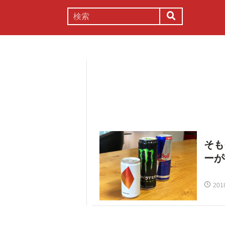
謎解き
コラム
常識
理系
そも
ーが
201