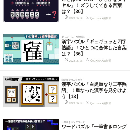
ヤル」！ズラしてできる言葉
は？【36】
QuizKnock編集部
2023.06.19
ギュギュッと四字熟語
漢字パズル「ギュギュッと四字
熟語」！ひとつに合体した言葉
は？【36】
QuizKnock編集部
2023.06.18
白黒重なり二字熟語
漢字パズル「白黒重なり二字熟
語」！重なった漢字を見分けよ
う【13】
QuizKnock編集部
2023.06.17
一筆書きロングワード
ワードパズル「一筆書きロング