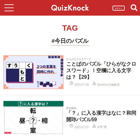
ログイン
TAG
#今日のパズル
ひらがなクロスワード
ことばのパズル「ひらがなクロ
スワード」！空欄に入る文字
は？【29】
QuizKnock編集部
2023.07.08
和同開珎
「？」に入る漢字はなに？和同
開珎パズル59
永岡 優
2023.07.07