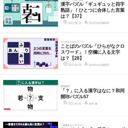
漢字パズル「ギュギュッと四字
熟語」！ひとつに合体した言葉
は？【37】
QuizKnock編集部
2023.06.25
ひらがなクロスワード
ことばのパズル「ひらがなクロ
スワード」！空欄に入る文字
は？【28】
QuizKnock編集部
2023.06.24
和同開珎
「？」に入る漢字はなに？和同
開珎パズル57
永岡 優
2023.06.23
一筆書きロングワード