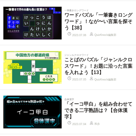
一筆書きロングワード
ワードパズル「一筆書きロング
ワード」！なが〜い言葉を探そ
う【38】
QuizKnock編集部
2023.07.06
ジャンルクロスワード
ことばのパズル「ジャンルクロ
スワード」！お題に沿った言葉
を入れよう【13】
QuizKnock編集部
2023.07.05
合体漢字
「イーコ甲白」を組み合わせて
できる二字熟語は？【合体漢
字】
和歩
2023.07.04