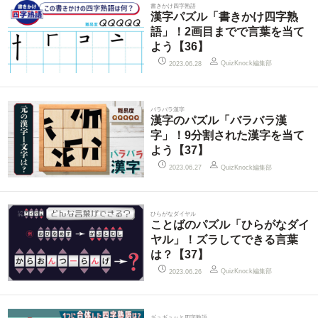
書きかけ四字熟語
漢字パズル「書きかけ四字熟
語」！2画目までで言葉を当て
よう【36】
QuizKnock編集部
2023.06.28
バラバラ漢字
漢字のパズル「バラバラ漢
字」！9分割された漢字を当て
よう【37】
QuizKnock編集部
2023.06.27
ひらがなダイヤル
ことばのパズル「ひらがなダイ
ヤル」！ズラしてできる言葉
は？【37】
QuizKnock編集部
2023.06.26
ギュギュッと四字熟語