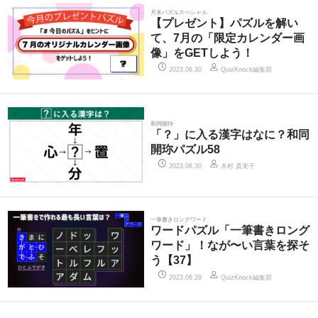
月末パズルスペシャル
【プレゼント】パズルを解い
て、7月の「限定カレンダー画
像」をGETしよう！
QuizKnock編集部
2023.06.30
和同開珎
「？」に入る漢字はなに？和同
開珎パズル58
木村 真実子
2023.06.30
一筆書きロングワード
ワードパズル「一筆書きロング
ワード」！なが〜い言葉を探そ
う【37】
QuizKnock編集部
2023.06.29