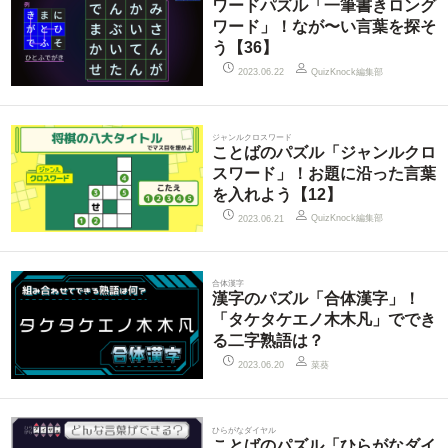
ワードパズル「一筆書きロング
ワード」！なが〜い言葉を探そ
う【36】
QuizKnock編集部
2023.06.22
ジャンルクロスワード
ことばのパズル「ジャンルクロ
スワード」！お題に沿った言葉
を入れよう【12】
QuizKnock編集部
2023.06.21
合体漢字
漢字のパズル「合体漢字」！
「タケタケエノ木木凡」ででき
る二字熟語は？
菜葵
2023.06.20
ひらがなダイヤル
ことばのパズル「ひらがなダイ