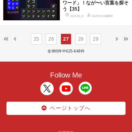
ワード」！なが〜い言葉を探そ
う【35】
QuizKnock編集部
2023.06.15
25
26
27
28
29
全980件中625-648件
Follow Me
ページトップへ