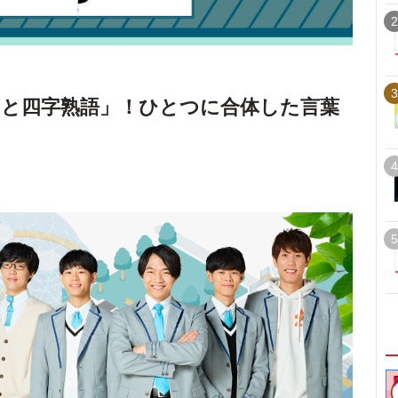
2
3
と四字熟語」！ひとつに合体した言葉
4
5