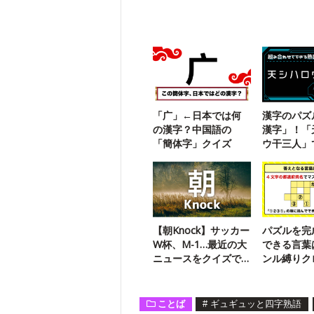
「广」←日本では何
漢字のパズ
の漢字？中国語の
漢字」！「
「簡体字」クイズ
ウ干三人」
二字熟語は
【朝Knock】サッカー
パズルを完
W杯、M-1…最近の大
できる言葉
ニュースをクイズで
ンル縛りク
振り返る
ド
ことば
#
ギュギュッと四字熟語