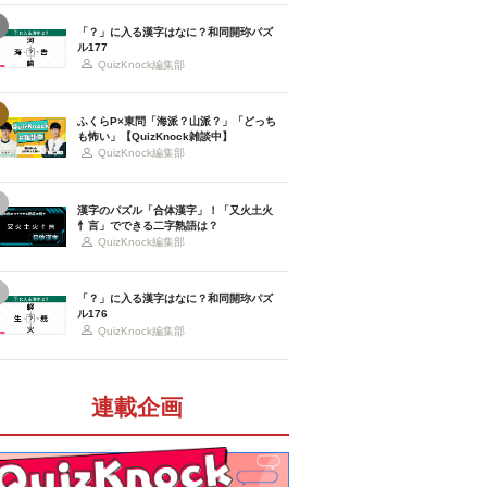
「？」に入る漢字はなに？和同開珎パズ
ル177
QuizKnock編集部
ふくらP×東問「海派？山派？」「どっち
も怖い」【QuizKnock雑談中】
QuizKnock編集部
漢字のパズル「合体漢字」！「又火土火
忄言」でできる二字熟語は？
QuizKnock編集部
「？」に入る漢字はなに？和同開珎パズ
ル176
QuizKnock編集部
連載企画