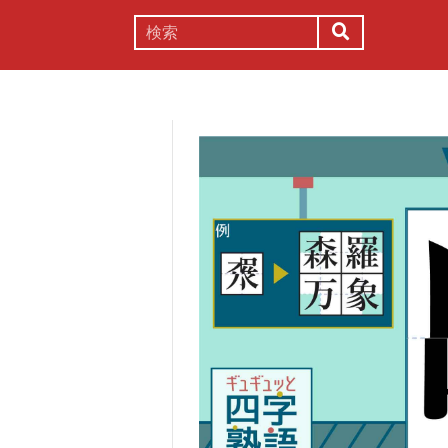
謎解き
コラム
常識
理系