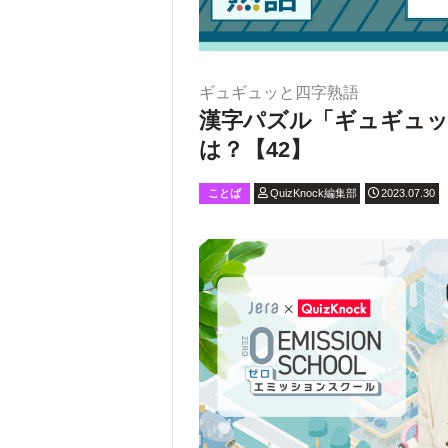
ギュギュッと四字熟語
漢字パズル「ギュギュッ
は？【42】
ことば
QuizKnock編集部
2023.07.30