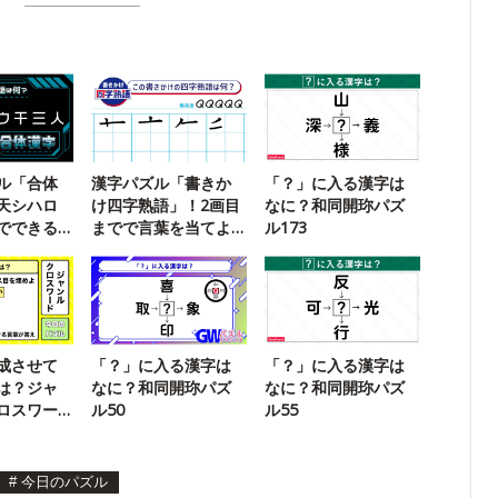
ル「合体
漢字パズル「書きか
「？」に入る漢字は
天シハロ
け四字熟語」！2画目
なに？和同開珎パズ
でできる
までで言葉を当てよ
ル173
？
う【108】
成させて
「？」に入る漢字は
「？」に入る漢字は
は？ジャ
なに？和同開珎パズ
なに？和同開珎パズ
ロスワー
ル50
ル55
#
今日のパズル