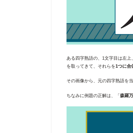
ある四字熟語の、1文字目は左上
を取ってきて、それらを
1つに合
その画像から、元の四字熟語を
ちなみに例題の正解は、「
森羅