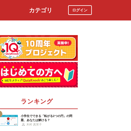
カテゴリ
ログイン
社会
スポーツ
時事ニュース
特集
ランキング
小学生でできる「転がる2つの円」の問
題、あなたは解ける？
木村 真実子