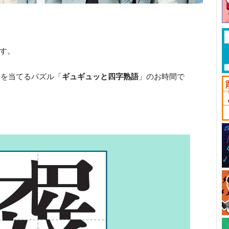
です。
語を当てるパズル「
ギュギュッと四字熟語
」のお時間で