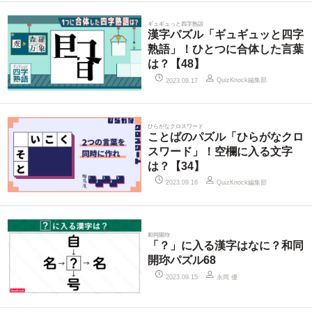
ギュギュっと四字熟語
漢字パズル「ギュギュッと四字
熟語」！ひとつに合体した言葉
は？【48】
QuizKnock編集部
2023.09.17
ひらがなクロスワード
ことばのパズル「ひらがなクロ
スワード」！空欄に入る文字
は？【34】
QuizKnock編集部
2023.09.16
和同開珎
「？」に入る漢字はなに？和同
開珎パズル68
永岡 優
2023.09.15