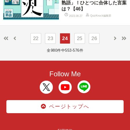
熟語」！ひとつに合体した言葉
は？【46】
QuizKnock編集部
2023.08.27
22
23
24
25
26
全980件中553-576件
Follow Me
ページトップへ