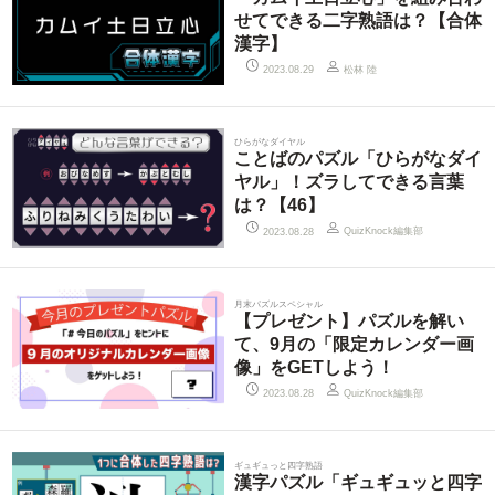
せてできる二字熟語は？【合体
漢字】
松林 陸
2023.08.29
ひらがなダイヤル
ことばのパズル「ひらがなダイ
ヤル」！ズラしてできる言葉
は？【46】
QuizKnock編集部
2023.08.28
月末パズルスペシャル
【プレゼント】パズルを解い
て、9月の「限定カレンダー画
像」をGETしよう！
QuizKnock編集部
2023.08.28
ギュギュっと四字熟語
漢字パズル「ギュギュッと四字