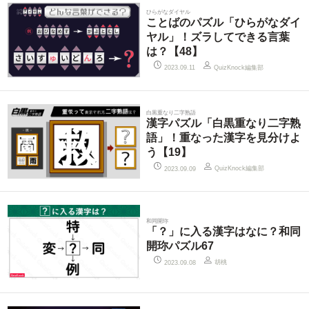
ひらがなダイヤル
ことばのパズル「ひらがなダイ
ヤル」！ズラしてできる言葉
は？【48】
QuizKnock編集部
2023.09.11
白黒重なり二字熟語
漢字パズル「白黒重なり二字熟
語」！重なった漢字を見分けよ
う【19】
QuizKnock編集部
2023.09.09
和同開珎
「？」に入る漢字はなに？和同
開珎パズル67
胡桃
2023.09.08