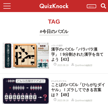
ログイン
TAG
#今日のパズル
バラバラ漢字
漢字のパズル「バラバラ漢
字」！9分割された漢字を当て
よう【43】
QuizKnock編集部
2023.09.19
ひらがなダイヤル
ことばのパズル「ひらがなダイ
ヤル」！ズラしてできる言葉
は？【49】
QuizKnock編集部
2023.09.18