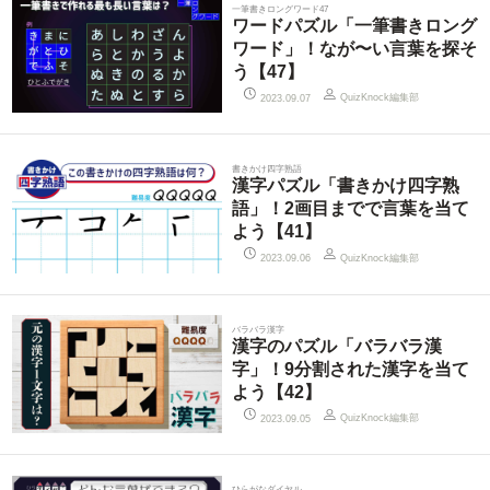
一筆書きロングワード47
ワードパズル「一筆書きロング
ワード」！なが〜い言葉を探そ
う【47】
QuizKnock編集部
2023.09.07
書きかけ四字熟語
漢字パズル「書きかけ四字熟
語」！2画目までで言葉を当て
よう【41】
QuizKnock編集部
2023.09.06
バラバラ漢字
漢字のパズル「バラバラ漢
字」！9分割された漢字を当て
よう【42】
QuizKnock編集部
2023.09.05
ひらがなダイヤル