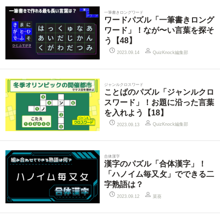
一筆書きロングワード
ワードパズル「一筆書きロング
ワード」！なが〜い言葉を探そ
う【48】
QuizKnock編集部
2023.09.14
ジャンルクロスワード
ことばのパズル「ジャンルクロ
スワード」！お題に沿った言葉
を入れよう【18】
QuizKnock編集部
2023.09.13
合体漢字
漢字のパズル「合体漢字」！
「ハノイム毎又攵」でできる二
字熟語は？
菜葵
2023.09.12