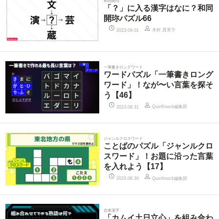
和同開珎
「？」に入る漢字はなに？和同
開珎パズル66
木村 真実子
2023.09.01
一筆書きロングワード
ワードパズル「一筆書きロング
ワード」！なが〜い言葉を探そ
う【46】
QuizKnock編集部
2023.08.31
ジャンルクロスワード
ことばのパズル「ジャンルクロ
スワード」！お題に沿った言葉
を入れよう【17】
QuizKnock編集部
2023.08.30
合体漢字
「カムイ土日立心」を組み合わ