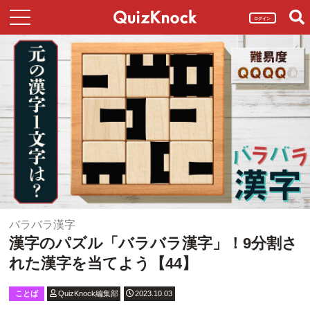
ログイン
バラバラ漢字
漢字のパズル「バラバラ漢字」！9分割さ
れた漢字を当てよう【44】
ことば
QuizKnock編集部
2023.10.03