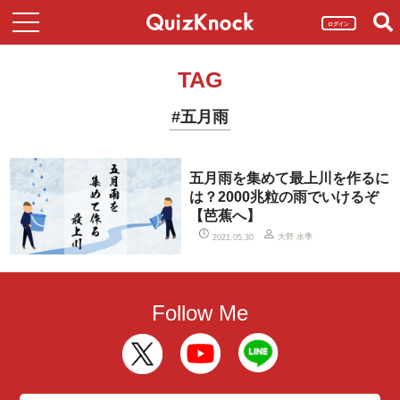
ログイン
TAG
#五月雨
五月雨を集めて最上川を作るに
は？2000兆粒の雨でいけるぞ
【芭蕉へ】
大野 水季
2021.05.30
Follow Me