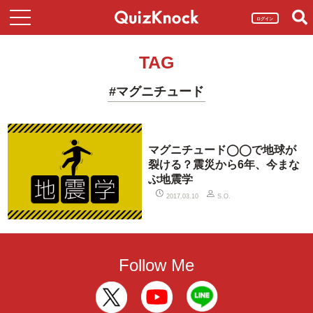
ログイン
TAG
#マグニチュード
マグニチュード◯◯で地球が
裂ける？震災から6年、今まな
ぶ地震学
2017.03.10
S.O.
Follow Me