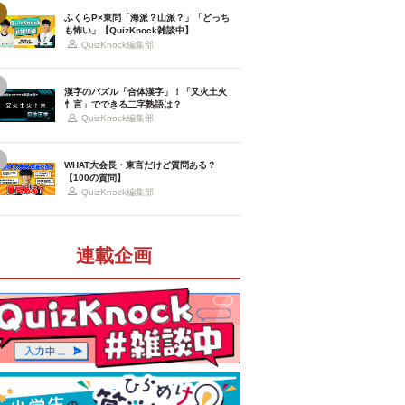
ふくらP×東問「海派？山派？」「どっち
も怖い」【QuizKnock雑談中】
QuizKnock編集部
漢字のパズル「合体漢字」！「又火土火
忄言」でできる二字熟語は？
QuizKnock編集部
WHAT大会長・東言だけど質問ある？
【100の質問】
QuizKnock編集部
連載企画