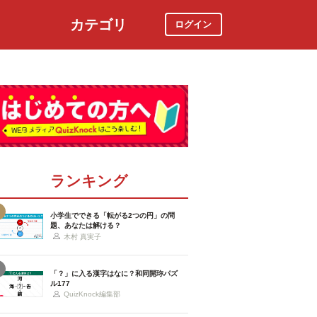
カテゴリ
ログイン
社会
スポーツ
時事ニュース
特集
ランキング
小学生でできる「転がる2つの円」の問
題、あなたは解ける？
木村 真実子
「？」に入る漢字はなに？和同開珎パズ
ル177
QuizKnock編集部