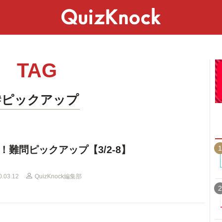
スペシャル
ライフ
ことば
カルチャー
TAG
#ピックアップ
1
！難問ピックアップ【3/2-8】
0.03.12
QuizKnock編集部
2