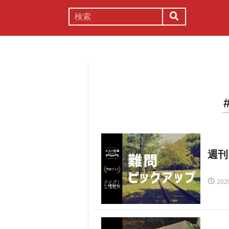
謎解き
コラム
常識
理系
週刊
202