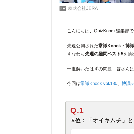
株式会社JERA
PR
こんにちは、QuizKnock編集部
先週公開された
常識Knock・
すなわち
先週の難問ベスト5
を抽
一度解いたはずの問題、皆さん
今回は
常識Knock vol.180
、
博識テス
Q.1
5位：「オイキムチ」