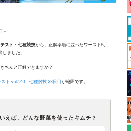
です。
博識テスト・七種競技
から、正解率順に並べたワースト5、
出しました。
はきちんと正解できますか？
ト vol.140
、
七種競技 38日目
が範囲です。
といえば、どんな野菜を使ったキムチ？