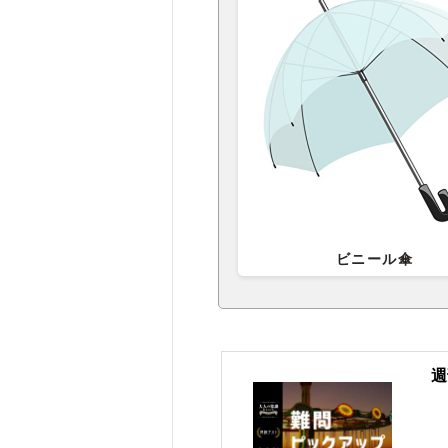
ビニール傘
週