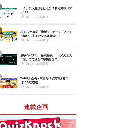
「？」に入る漢字はなに？和同開珎パズ
ル177
QuizKnock編集部
ふくらP×東問「海派？山派？」「どっち
も怖い」【QuizKnock雑談中】
QuizKnock編集部
漢字のパズル「合体漢字」！「又火土火
忄言」でできる二字熟語は？
QuizKnock編集部
WHAT大会長・東言だけど質問ある？
【100の質問】
QuizKnock編集部
連載企画