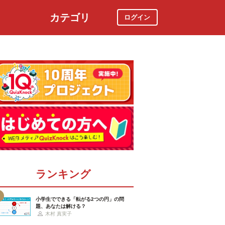
カテゴリ
ログイン
社会
スポーツ
時事ニュース
特集
ランキング
小学生でできる「転がる2つの円」の問
題、あなたは解ける？
木村 真実子