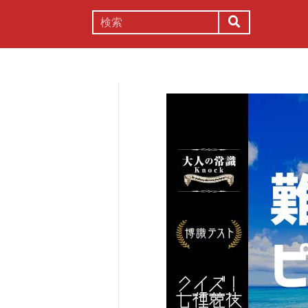
謎解き
コラム
常識
理系