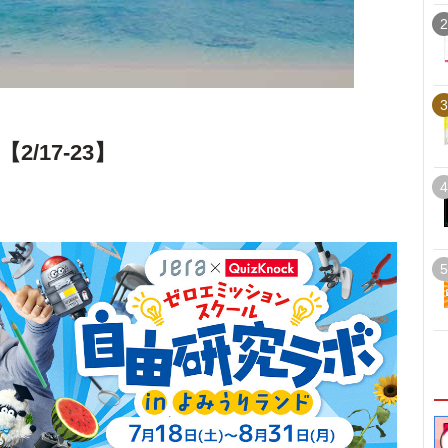
2
3
/17-23】
4
5