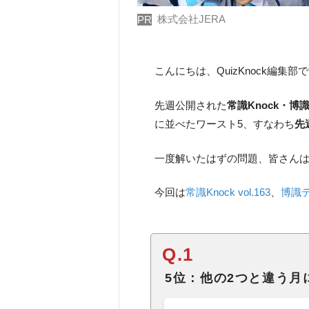
株式会社JERA
PR
こんにちは、QuizKnock編集部
先週公開された
常識Knock・
に並べたワースト5、すなわち
先
一度解いたはずの問題、皆さん
今回は
常識Knock vol.163
、
博識テス
Q.1
5位：他の2つと違う月