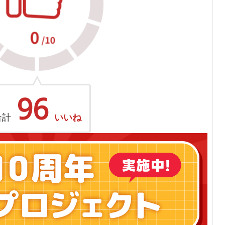
96
合計
いいね