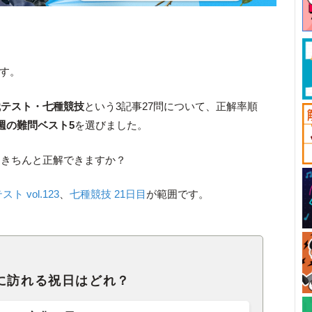
です。
博識テスト・七種競技
という3記事27問について、正解率順
週の難問ベスト5
を選びました。
はきちんと正解できますか？
ト vol.123
、
七種競技 21日目
が範囲です。
に訪れる祝日はどれ？