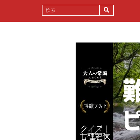
謎解き
コラム
常識
理系