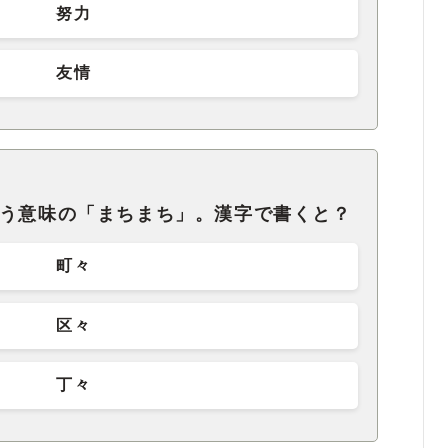
努力
友情
いう意味の「まちまち」。漢字で書くと？
町々
区々
丁々