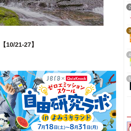
2
3
0/21-27】
4
5