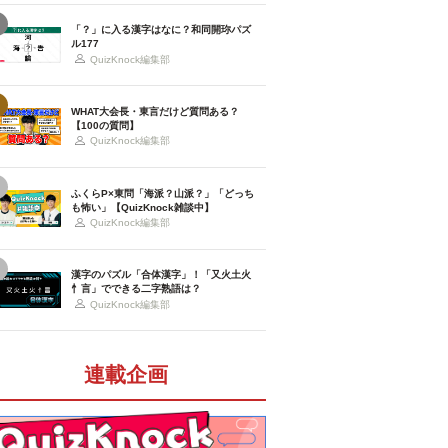
「？」に入る漢字はなに？和同開珎パズ
ル177
QuizKnock編集部
WHAT大会長・東言だけど質問ある？
【100の質問】
QuizKnock編集部
ふくらP×東問「海派？山派？」「どっち
も怖い」【QuizKnock雑談中】
QuizKnock編集部
漢字のパズル「合体漢字」！「又火土火
忄言」でできる二字熟語は？
QuizKnock編集部
連載企画