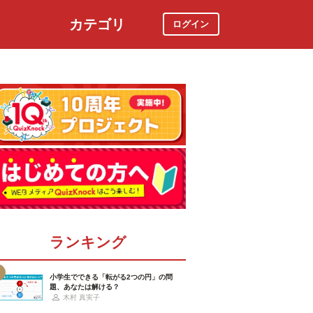
カテゴリ
ログイン
社会
スポーツ
時事ニュース
特集
ランキング
小学生でできる「転がる2つの円」の問
題、あなたは解ける？
木村 真実子