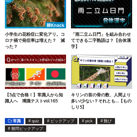
小学生の花粉症に変化アリ。コ
「雨二立ム日門」を組み合わせ
ロナ禍で発症率は増えた？ 減
てできる二字熟語は？【合体漢
った？
字】
【5点で合格！】常識人から知
キリンの首の骨の数、人間より
識人へ 博識テストvol.165
多い/少ない？それとも…【もの
しり5】
常識
#
quiz
#
ピックアップ
#
pick
#
難ぴ
#
難問ピックアップ