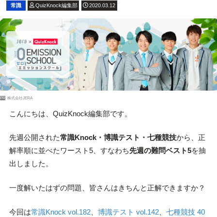
常識
QuizKnock編集部
2020.03.12
PR
株式会社JERA
こんにちは、QuizKnock編集部です。
先週公開された
常識Knock・博識テスト・七種競技
から、正
解率順に並べたワースト5、すなわち
先週の難問ベスト5
を抽
出しました。
一度解いたはずの問題、皆さんはきちんと正解できますか？
今回は
常識Knock vol.182
、
博識テスト vol.142
、
七種競技 40