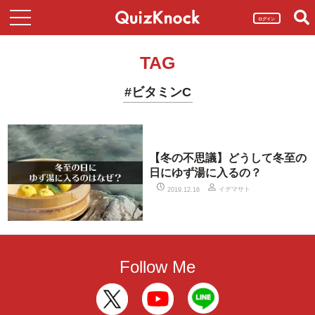
ログイン
TAG
#ビタミンC
【冬の不思議】どうして冬至の
日にゆず湯に入るの？
イデマサト
2019.12.16
Follow Me