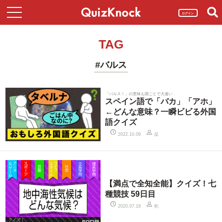
ログイン
TAG
#バルス
「バルス！」の意味も国ごとで大違い
スペイン語で「バカ」「アホ」
←どんな意味？一瞬ビビる外国
語クイズ
栞
2022.10.09
【満点で全知全能】クイズ！七
種競技 59日目
乾
2020.07.18