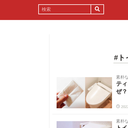
謎解き
コラム
常識
理系
#
素朴
ティ
ぜ？
202
素朴
トイ