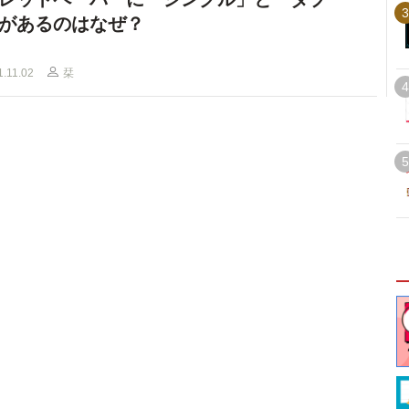
3
があるのはなぜ？
1.11.02
栞
4
5