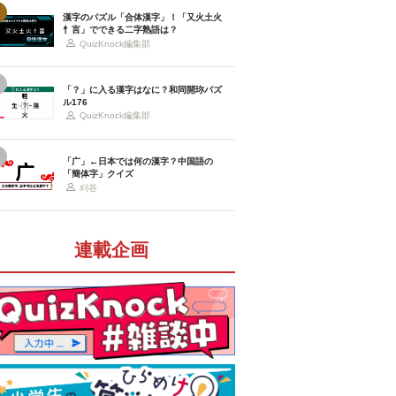
漢字のパズル「合体漢字」！「又火土火
忄言」でできる二字熟語は？
QuizKnock編集部
「？」に入る漢字はなに？和同開珎パズ
ル176
QuizKnock編集部
「广」←日本では何の漢字？中国語の
「簡体字」クイズ
刈谷
連載企画