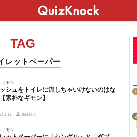
スペシャル
ライフ
ことば
カルチャー
TAG
トイレットペーパー
なギモン
ッシュをトイレに流しちゃいけないのはな
1
【素朴なギモン】
2.01.12
森脇哲人
2
なギモン
レットペーパーに「シングル」と「ダブ