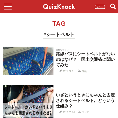
ログイン
TAG
#シートベルト
素朴なギモン
路線バスにシートベルトがない
のはなぜ？ 国土交通省に聞い
てみた
胡桃
2021.09.21
いざというときにちゃんと固定
されるシートベルト。どういう
仕組み？
コジマ
2020.05.03