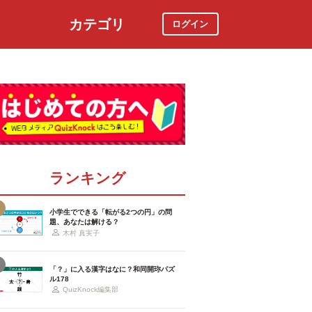
カテゴリ
ログイン
社会
スポーツ
時事ニュース
特集
ランキング
小学生でできる「転がる2つの円」の問
題、あなたは解ける？
木村 真実子
「？」に入る漢字はなに？和同開珎パズ
ル178
QuizKnock編集部