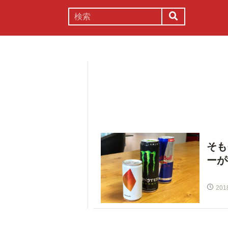
謎解き
コラム
常識
理系
そも
ーが
201