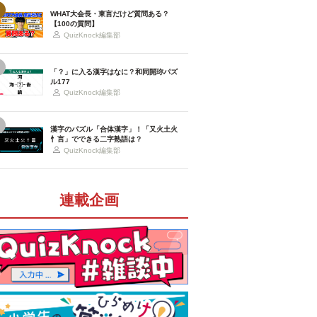
WHAT大会長・東言だけど質問ある？
【100の質問】
QuizKnock編集部
「？」に入る漢字はなに？和同開珎パズ
ル177
QuizKnock編集部
漢字のパズル「合体漢字」！「又火土火
忄言」でできる二字熟語は？
QuizKnock編集部
連載企画