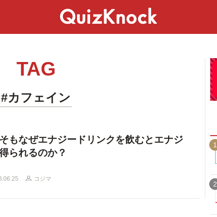
スペシャル
ライフ
ことば
カルチャー
TAG
#カフェイン
そもなぜエナジードリンクを飲むとエナジ
1
得られるのか？
8.06.25
コジマ
2