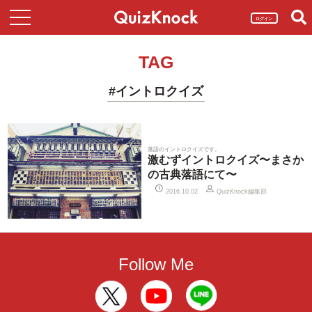
ログイン
TAG
#イントロクイズ
落語のイントロクイズです。
激むずイントロクイズ〜まさか
の古典落語にて〜
QuizKnock編集部
2016.10.02
Follow Me