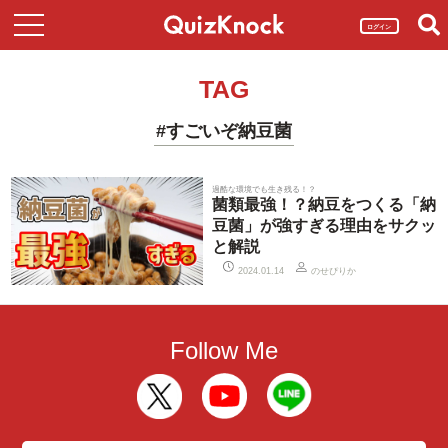
ログイン
TAG
#すごいぞ納豆菌
過酷な環境でも生き残る！？
菌類最強！？納豆をつくる「納
豆菌」が強すぎる理由をサクッ
と解説
のせぴりか
2024.01.14
Follow Me