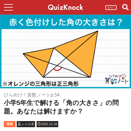
ログイン
ひらめけ！算数ノートp.54
小学5年生で解ける「角の大きさ」の問
題。あなたは解けますか？
理系
シャカ夫
2022.11.16