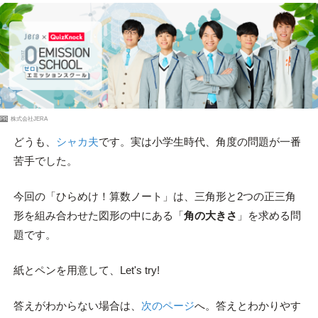
PR
株式会社JERA
どうも、
シャカ夫
です。実は小学生時代、角度の問題が一番
苦手でした。
今回の「ひらめけ！算数ノート」は、三角形と2つの正三角
形を組み合わせた図形の中にある「
角の大きさ
」を求める問
題です。
紙とペンを用意して、Let's try!
答えがわからない場合は、
次のページ
へ。答えとわかりやす