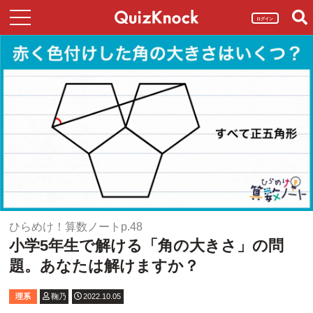
ログイン
ひらめけ！算数ノートp.48
小学5年生で解ける「角の大きさ」の問
題。あなたは解けますか？
理系
鞠乃
2022.10.05