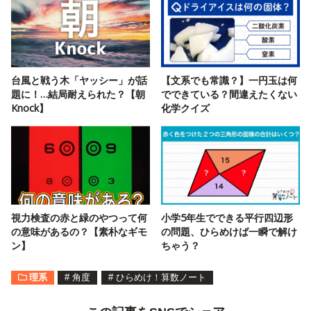
台風と戦う木「ヤッシー」が話
【文系でも常識？】一円玉は何
題に！…結局耐えられた？【朝
でできている？間違えたくない
Knock】
化学クイズ
視力検査の赤と緑のやつって何
小学5年生でできる平行四辺形
の意味があるの？【素朴なギモ
の問題、ひらめけば一瞬で解け
ン】
ちゃう？
理系
#
角度
#
ひらめけ！算数ノート